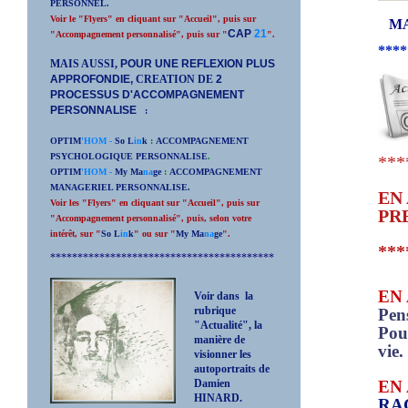
PERSONNEL.
Voir le "Flyers" en cliquant sur "Accueil", puis sur
MAI
CAP
21
"Accompagnement personnalisé", puis sur "
".
****
MAIS AUSSI,
POUR UNE REFLEXION PLUS
APPROFONDIE,
CREATION DE
2
PROCESSUS D'ACCOMPAGNEMENT
PERSONNALISE
:
OPTIM
'HOM -
So L
in
k
:
ACCOMPAGNEMENT
PSYCHOLOGIQUE PERSONNALISE
.
***
OPTIM
'HOM -
My Ma
na
ge
:
ACCOMPAGNEMENT
MANAGERIEL PERSONNALISE.
EN
Voir les "Flyers" en cliquant sur "Accueil", puis sur
PR
"Accompagnement personnalisé", puis, selon votre
intérêt, sur "
So L
in
k
" ou sur "
My Ma
na
ge
".
***
*****************************************
EN
Voir dans la
rubrique
Pen
"Actualité", la
Pour
manière de
vie.
visionner les
autoportraits de
Damien
EN
HINARD.
RAG