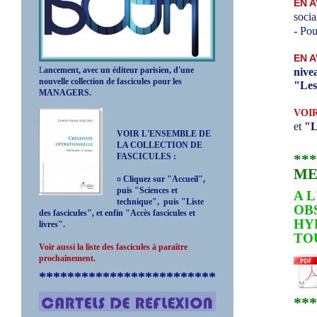
EN 
social
- Pou
EN 
L
ancement, avec un éditeur parisien, d'une
nivea
nouvelle collection de fascicules pour les
"Les
MANAGERS.
VOIR
et
"L
VOIR L'ENSEMBLE DE
LA COLLECTION DE
FASCICULES :
**
ME
¤ Cliquez sur "Accueil",
puis "Sciences et
A 
technique", puis "Liste
OB
des fascicules", et enfin "Accès fascicules et
HYP
livres".
TOU
Voir aussi la liste des fascicules à paraître
prochainement.
*************************
**