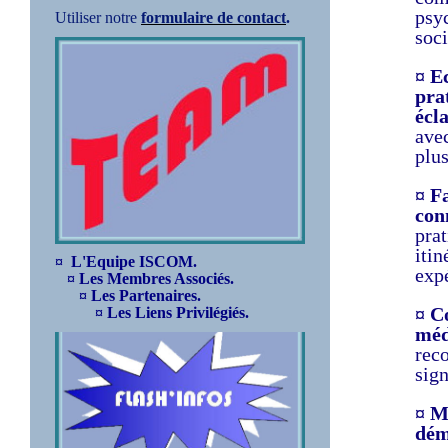
psy
Utiliser notre
formulaire de contact
.
soci
¤ E
pra
écla
avec
plus
¤ F
con
prat
itin
¤ L'Equipe ISCOM.
exp
¤ Les Membres Associés.
¤ Les Partenaires.
¤ C
¤ Les Liens Privilégiés.
méd
reco
sign
¤ M
dém