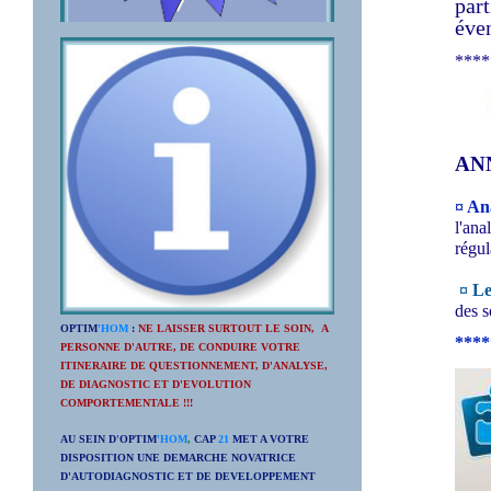
part
éve
****
ANN
¤ An
l'an
régul
¤ Le
des 
OPTIM
'HOM
:
NE LAISSER SURTOUT LE SOIN, A
****
PERSONNE D'AUTRE, DE CONDUIRE VOTRE
ITINERAIRE DE QUESTIONNEMENT, D'ANALYSE,
DE DIAGNOSTIC ET D'EVOLUTION
COMPORTEMENTALE !!!
AU SEIN D
'
OPTIM
'HOM
,
CAP
21
MET A VOTRE
DISPOSITION UNE DEMARCHE NOVATRICE
D'AUTODIAGNOSTIC ET DE DEVELOPPEMENT