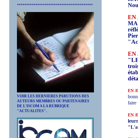
Nou
*****************************************
EN
MAN
réfl
Pie
"Act
EN
"LE
tro
étab
déta
EN A
bonn
VOIR LES DERNIERES PARUTIONS DES
AUTEURS MEMBRES OU PARTENAIRES
faire
DE L'ISCOM A LA RUBRIQUE
"ACTUALITES".
EN A
leur
"L'a