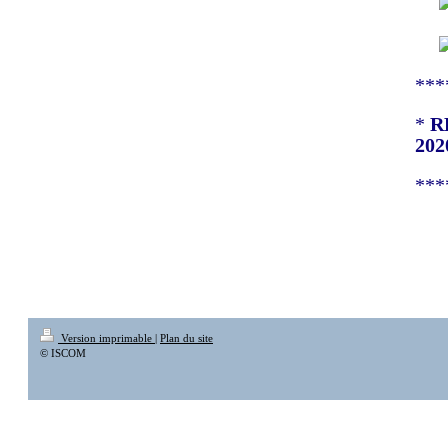
***
*
R
202
***
Version imprimable
|
Plan du site
© ISCOM