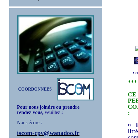
ARTIG
***
COORDONNEES
CE
PE
CO
Pour nous joindre ou prendre
:
rendez-vous,
veuillez :
Nous écrire :
¤ P
lit
iscom-cpv@wanadoo.fr
com