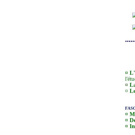
.....
A
¤ L
'
l'é
¤
La
¤
Le
FASC
¤ M
¤ Dé
¤ In