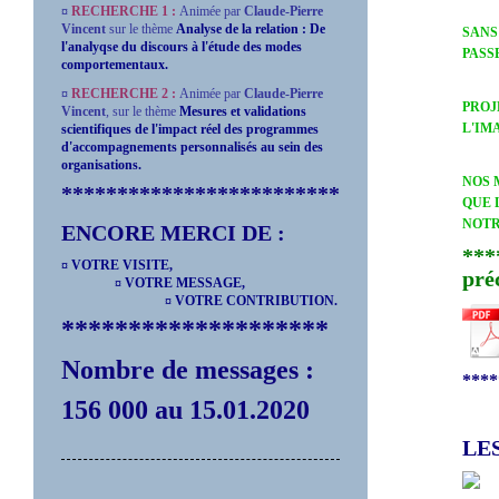
¤
RECHERCHE 1 :
Animée par
Claude-Pierre
Vincent
sur le thème
Analyse de la relation : De
SANS
l'analyqse du discours à l'étude des modes
PASS
comportementaux.
¤
RECHERCHE 2 :
Animée par
Claude-Pierre
PROJ
Vincent
,
sur le thème
Mesures et validations
L'IM
scientifiques de l'impact réel des programmes
d'accompagnements personnalisés au sein des
organisations.
NOS 
*************************
QUE 
NOTR
ENCORE MERCI DE :
***
¤ VOTRE VISITE,
pré
¤ VOTRE MESSAGE,
¤ VOTRE CONTRIBUTION.
********************
Nombre de messages :
****
156 000 au 15.01.2020
££££
LES