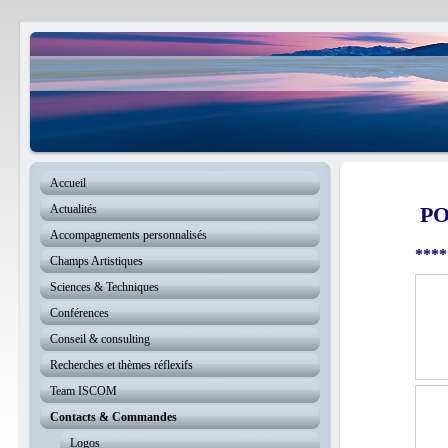
Accueil
Actualités
PO
Accompagnements personnalisés
****
Champs Artistiques
Sciences & Techniques
Conférences
Conseil & consulting
Recherches et thèmes réflexifs
Team ISCOM
Contacts & Commandes
Logos