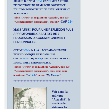
AU SEIN D
'
OPTIM
'HOM
,
CAP
21
MET A VOTRE
DISPOSITION UNE DEMARCHE NOVATRICE
D'AUTODIAGNOSTIC ET DE DEVELOPPEMENT
PERSONNEL.
Voir le "Flyers" en cliquant sur "Accueil", puis sur
CAP
21
"Accompagnement personnalisé", puis sur "
".
MAIS AUSSI,
POUR UNE REFLEXION PLUS
APPROFONDIE,
CREATION DE
2
PROCESSUS D'ACCOMPAGNEMENT
PERSONNALISE
:
OPTIM
'HOM -
So L
in
k
:
ACCOMPAGNEMENT
PSYCHOLOGIQUE PERSONNALISE
.
OPTIM
'HOM -
My Ma
na
ge
:
ACCOMPAGNEMENT
MANAGERIEL PERSONNALISE.
Voir les "Flyers" en cliquant sur "Accueil", puis sur
"Accompagnement personnalisé", puis, selon votre
intérêt, sur "
So L
in
k
" ou sur "
My Ma
na
ge
".
*****************************************
Voir dans la
rubrique
"Actualité", la
manière de
visionner les