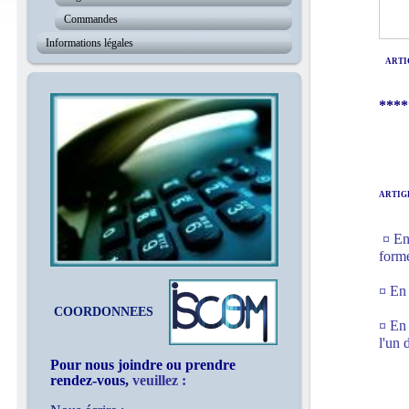
Commandes
Informations légales
ARTIG
****
ARTIG
¤ En
forme
¤ En 
COORDONNEES
¤ En 
l'un 
Pour nous joindre ou prendre
rendez-vous,
veuillez :