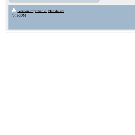
Version imprimable
|
Plan du site
© ISCOM