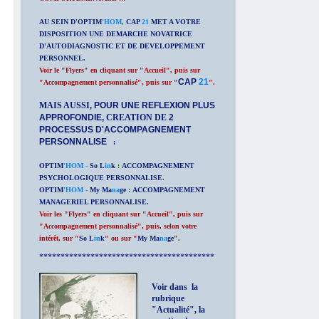
AU SEIN D
'
OPTIM
'HOM
,
CAP
21
MET A VOTRE
DISPOSITION UNE DEMARCHE NOVATRICE
D'AUTODIAGNOSTIC ET DE DEVELOPPEMENT
PERSONNEL.
Voir le "Flyers" en cliquant sur "Accueil", puis sur
CAP
21
"Accompagnement personnalisé", puis sur "
".
MAIS AUSSI,
POUR UNE REFLEXION PLUS
APPROFONDIE,
CREATION DE
2
PROCESSUS D'ACCOMPAGNEMENT
PERSONNALISE
:
OPTIM
'HOM -
So L
in
k
:
ACCOMPAGNEMENT
PSYCHOLOGIQUE PERSONNALISE
.
OPTIM
'HOM -
My Ma
na
ge
:
ACCOMPAGNEMENT
MANAGERIEL PERSONNALISE.
Voir les "Flyers" en cliquant sur "Accueil", puis sur
"Accompagnement personnalisé", puis, selon votre
intérêt, sur "
So L
in
k
" ou sur "
My Ma
na
ge
".
*****************************************
Voir dans la
rubrique
"Actualité", la