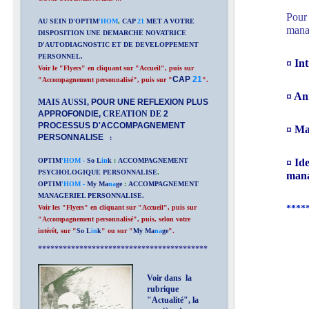
Pour 
AU SEIN D
'
OPTIM
'HOM
,
CAP
21
MET A VOTRE
manag
DISPOSITION UNE DEMARCHE NOVATRICE
D'AUTODIAGNOSTIC ET DE DEVELOPPEMENT
PERSONNEL.
¤ In
Voir le "Flyers" en cliquant sur "Accueil", puis sur
CAP
21
"Accompagnement personnalisé", puis sur "
".
¤ An
MAIS AUSSI,
POUR UNE REFLEXION PLUS
APPROFONDIE,
CREATION DE
2
PROCESSUS D'ACCOMPAGNEMENT
¤ Ma
PERSONNALISE
:
¤ Id
OPTIM
'HOM -
So L
in
k
:
ACCOMPAGNEMENT
PSYCHOLOGIQUE PERSONNALISE
.
mana
OPTIM
'HOM -
My Ma
na
ge
:
ACCOMPAGNEMENT
MANAGERIEL PERSONNALISE.
****
Voir les "Flyers" en cliquant sur "Accueil", puis sur
"Accompagnement personnalisé", puis, selon votre
intérêt, sur "
So L
in
k
" ou sur "
My Ma
na
ge
".
*****************************************
Voir dans la
rubrique
"Actualité", la