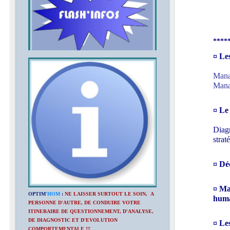
¤¤¤¤
****
¤ Le
Mana
Manag
¤ Le
Diagn
strat
¤ Déc
¤ Ma
OPTIM
'HOM
:
NE LAISSER SURTOUT LE SOIN, A
huma
PERSONNE D'AUTRE, DE CONDUIRE VOTRE
ITINERAIRE DE QUESTIONNEMENT, D'ANALYSE,
DE DIAGNOSTIC ET D'EVOLUTION
¤ Le
COMPORTEMENTALE !!!