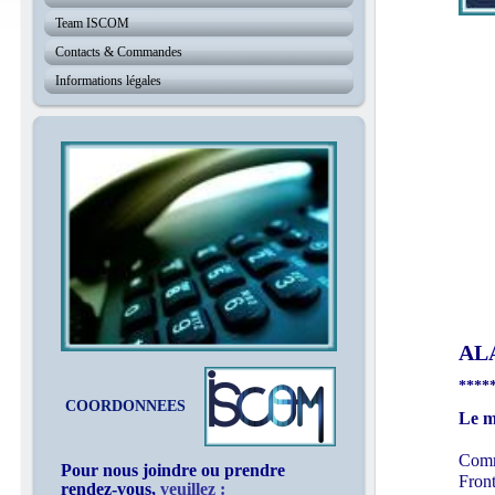
Team ISCOM
Contacts & Commandes
Informations légales
A
¤¤¤¤
AL
****
COORDONNEES
Le m
Comme
Pour nous joindre ou prendre
Fron
rendez-vous,
veuillez :